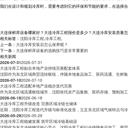
我们在设计和规划冷库时，需要考虑到它的环保和节能的要求，在选择合
大连保鲜库设备哪家好？大连冷库工程报价是多少？大连冷库安装质量怎么样？
相关标签：
沈阳冷库工程
,
冷库工程
,
上一条：
大连冷库安装后怎么保养呢？
下一条：
大连保鲜库设备的选购技巧是非常重要的
相关新闻
2026-07-31
2026-07-31
大连冷库工程贴合本地产业持续完善配套体系
沈阳作为东北区域商贸流转枢纽，伴随本地食品加工、医药流通、生鲜集散
2026-07-10
2026-07-10
大连冷库工程适配本地产业稳步迭代完善
作为东北区域流通枢纽城市，沈阳依托农产品集散、医药存储、预制加工等
2026-06-18
2026-06-18
大连冷库工程升级改造 完善区域冷链仓储体
近期，沈阳冷库工程迭代升级与标准化改造，立足东北区域气候特点与冷链
2026-05-29
2026-05-29
大连冷库工程稳健发展 筑牢区域冷链基础设
沈阳作为东北冷链物流核心节点，沈阳冷库工程行业伴随食品加工、商贸流