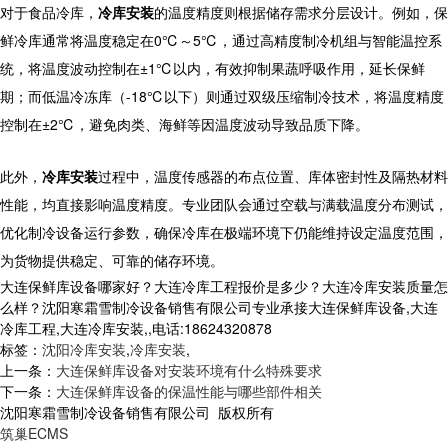
对于食品冷库，
冷库安装
的温度精度则根据储存需求分层设计。例如，保
鲜冷库通常将温度稳定在0℃～5℃，通过高精度制冷机组与智能温控系
统，将温度波动控制在±1℃以内，有效抑制果蔬呼吸作用，延长保鲜
期；而低温冷冻库（-18℃以下）则通过双级压缩制冷技术，将温度精度
控制在±2℃，避免肉类、海鲜等因温度波动导致品质下降。
此外，
冷库安装
过程中，温度传感器的布点位置、库体密封性及隔热材料
性能，均直接影响温度精度。专业团队会通过空载与满载温度分布测试，
优化制冷设备运行参数，确保冷库在极端环境下仍能维持设定温度范围，
为货物提供稳定、可靠的储存环境。
大连保鲜库设备哪家好？大连冷库工程报价是多少？大连冷库安装质量怎
么样？沈阳寒霜雪制冷设备销售有限公司专业承接大连保鲜库设备,大连
冷库工程,大连冷库安装,,电话:18624320878
标签：
沈阳冷库安装
,
冷库安装
,
上一条：
大连保鲜库设备对安装环境有什么特殊要求
下一条：
大连保鲜库设备的保温性能与哪些部件相关
沈阳寒霜雪制冷设备销售有限公司 版权所有
筑巢ECMS