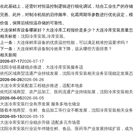
在此基础上，还需针对恒温控制逻辑进行细化调试，结合工业生产的存储
完善。此外，对制冷机组的启停频率、化霜周期等参数进行优化设定，模
价值，保障后续恒温存储的可靠性。
大连保鲜库设备哪家好？大连冷库工程报价是多少？大连冷库安装质量怎么样？
相关标签：
沈阳冷库安装
,
冷库安装
,
上一条：
大连保鲜库设备的优质温控性能，可以满足精准控温要求吗？
下一条：
大连保鲜库设备制冷效果下降，该从哪些方面排查？
相关新闻
2026-07-17
2026-07-17
沈阳冷链基建稳步推进，大连冷库安装服务适
依托区域商贸流通产业持续发展，沈阳冷库安装相关业务呈现稳定发展态势
2026-06-26
2026-06-26
大连冷库安装配套工程稳步推进，适配本地多
依托区域商贸、农产品加工、医药流通产业持续拓展，沈阳冷库安装相关工
2026-06-05
2026-06-05
大连冷库安装行业有序发展 服务多地仓储业
随着本地商贸、生鲜、食品加工等行业不断发展，沈阳冷库安装相关业务活
2026-05-15
2026-05-15
大连冷库安装行业稳步升级 适配多元市场需
沈阳冷库安装行业近年伴随生鲜、食品、医药等产业发展持续扩容，成为区