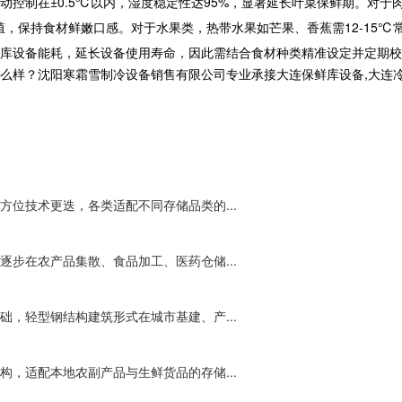
动控制在±0.5℃以内，湿度稳定性达95%，显著延长叶菜保鲜期。对于
物繁殖，保持食材鲜嫩口感。对于水果类，热带水果如芒果、香蕉需12-15
库设备能耗，延长设备使用寿命，因此需结合食材种类精准设定并定期校
沈阳寒霜雪制冷设备销售有限公司专业承接大连保鲜库设备,大连冷库工程,大
位技术更迭，各类适配不同存储品类的...
步在农产品集散、食品加工、医药仓储...
，轻型钢结构建筑形式在城市基建、产...
，适配本地农副产品与生鲜货品的存储...