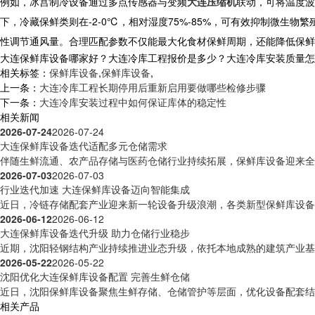
例如，冰宫制冷设备通过多点传感器与变频
大连压缩机
联动，可将温度波
下，冷藏保鲜类则在-2-0℃，相对湿度75%-85%，可有效抑制微生
性调节通风量。合理匹配参数不仅能最大化食材保鲜周期，还能降低保鲜
大连保鲜库设备哪家好？大连冷库工程报价是多少？大连冷库安装质量怎么样？
相关标签：
保鲜库设备
,
保鲜库设备
,
上一条：
大连冷库工程长期停用后重新启用要做哪些检修步骤
下一条：
大连冷库安装过程中如何保证库体的稳定性
相关新闻
2026-07-24
2026-07-24
大连保鲜库设备迭代适配多元仓储需求
伴随生鲜流通、农产品存储与医药仓储行业持续拓展，保鲜库设备迎来全方
2026-07-03
2026-07-03
行业迭代加速 大连保鲜库设备迈向智能集成
近日，冷链存储配套产业迎来新一轮设备升级浪潮，各类新型保鲜库设备逐
2026-06-12
2026-06-12
大连保鲜库设备迭代升级 助力仓储行业稳步
近期，沈阳轻钢结构产业持续推进业态升级，依托本地成熟的建筑产业基础
2026-05-22
2026-05-22
沈阳优化大连保鲜库设备配置 完善生鲜仓储
近日，沈阳保鲜库设备聚焦生鲜存储、仓储管护等层面，优化设备配套结构
相关产品