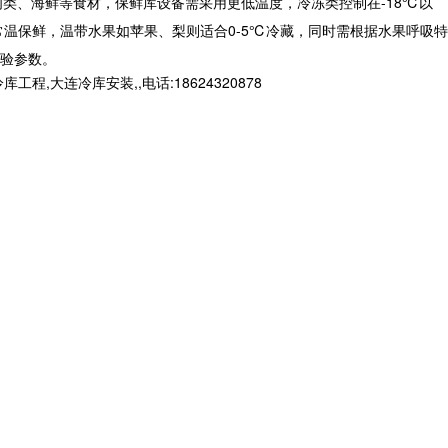
肉类、海鲜等食材，保鲜库设备需采用更低温度，冷冻类控制在-18℃以
℃常温保鲜，温带水果如苹果、梨则适合0-5℃冷藏，同时需根据水果呼吸特
验参数。
连冷库安装,,电话:18624320878