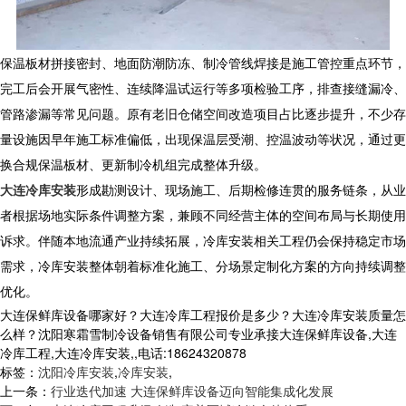
保温板材拼接密封、地面防潮防冻、制冷管线焊接是施工管控重点环节，
完工后会开展气密性、连续降温试运行等多项检验工序，排查接缝漏冷、
管路渗漏等常见问题。原有老旧仓储空间改造项目占比逐步提升，不少存
量设施因早年施工标准偏低，出现保温层受潮、控温波动等状况，通过更
换合规保温板材、更新制冷机组完成整体升级。
大连冷库安装
形成勘测设计、现场施工、后期检修连贯的服务链条，从业
者根据场地实际条件调整方案，兼顾不同经营主体的空间布局与长期使用
诉求。伴随本地流通产业持续拓展，冷库安装相关工程仍会保持稳定市场
需求，
冷库安装
整体朝着标准化施工、分场景定制化方案的方向持续调整
优化。
大连保鲜库设备哪家好？大连冷库工程报价是多少？大连冷库安装质量怎
么样？沈阳寒霜雪制冷设备销售有限公司专业承接大连保鲜库设备,大连
冷库工程,大连冷库安装,,电话:18624320878
标签：
沈阳冷库安装
,
冷库安装
,
上一条：
行业迭代加速 大连保鲜库设备迈向智能集成化发展