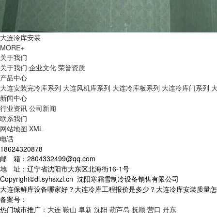
大连冷库安装
MORE+
关于我们
关于我们
企业文化
荣誉资质
产品中心
大连安装完冷库系列
大连风机库系列
大连冷库板系列
大连冷库门系列
新闻中心
行业资讯
公司新闻
联系我们
网站地图
XML
电话
18624320878
邮 箱：2804332499@qq.com
地 址：辽宁省沈阳市大东区北海街16-1号
Copyright©dl.syhsxzl.cn 沈阳寒霜雪制冷设备销售有限公司
大连保鲜库设备哪家好？大连冷库工程报价是多少？大连冷库安装质量怎么样
备案号：
热门城市推广：
大连
鞍山
阜新
沈阳
葫芦岛
抚顺
营口
丹东