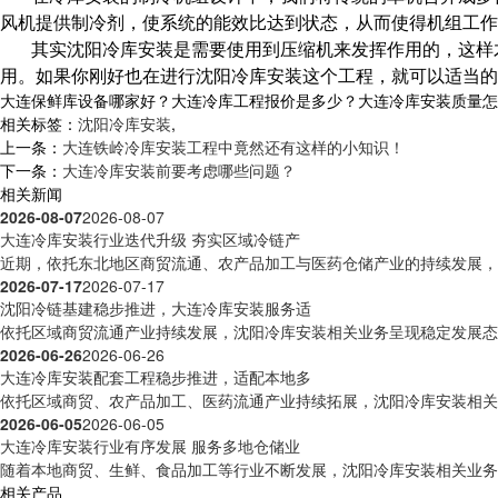
风机提供制冷剂，使系统的能效比达到状态，从而使得机组工
其实沈阳冷库安装是需要使用到压缩机来发挥作用的，这样
用。如果你刚好也在进行沈阳冷库安装这个工程，就可以适当的
大连保鲜库设备哪家好？大连冷库工程报价是多少？大连冷库安装质量怎么样？
相关标签：
沈阳冷库安装
,
上一条：
大连铁岭冷库安装工程中竟然还有这样的小知识！
下一条：
大连冷库安装前要考虑哪些问题？
相关新闻
2026-08-07
2026-08-07
大连冷库安装行业迭代升级 夯实区域冷链产
近期，依托东北地区商贸流通、农产品加工与医药仓储产业的持续发展，沈
2026-07-17
2026-07-17
沈阳冷链基建稳步推进，大连冷库安装服务适
依托区域商贸流通产业持续发展，沈阳冷库安装相关业务呈现稳定发展态势
2026-06-26
2026-06-26
大连冷库安装配套工程稳步推进，适配本地多
依托区域商贸、农产品加工、医药流通产业持续拓展，沈阳冷库安装相关工
2026-06-05
2026-06-05
大连冷库安装行业有序发展 服务多地仓储业
随着本地商贸、生鲜、食品加工等行业不断发展，沈阳冷库安装相关业务活
相关产品