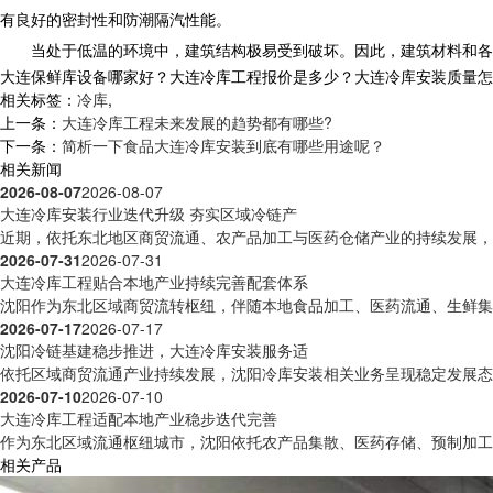
有良好的密封性和防潮隔汽性能。
当处于低温的环境中，建筑结构极易受到破坏。因此，建筑材料和各
大连保鲜库设备哪家好？大连冷库工程报价是多少？大连冷库安装质量怎么样？
相关标签：
冷库
,
上一条：
大连冷库工程未来发展的趋势都有哪些?
下一条：
简析一下食品大连冷库安装到底有哪些用途呢？
相关新闻
2026-08-07
2026-08-07
大连冷库安装行业迭代升级 夯实区域冷链产
近期，依托东北地区商贸流通、农产品加工与医药仓储产业的持续发展，沈
2026-07-31
2026-07-31
大连冷库工程贴合本地产业持续完善配套体系
沈阳作为东北区域商贸流转枢纽，伴随本地食品加工、医药流通、生鲜集散
2026-07-17
2026-07-17
沈阳冷链基建稳步推进，大连冷库安装服务适
依托区域商贸流通产业持续发展，沈阳冷库安装相关业务呈现稳定发展态势
2026-07-10
2026-07-10
大连冷库工程适配本地产业稳步迭代完善
作为东北区域流通枢纽城市，沈阳依托农产品集散、医药存储、预制加工等
相关产品