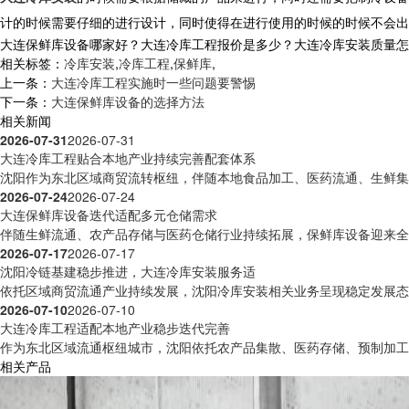
计的时候需要仔细的进行设计，同时使得在进行使用的时候的时候不会出
大连保鲜库设备哪家好？大连冷库工程报价是多少？大连冷库安装质量怎么样？
相关标签：
冷库安装
,
冷库工程
,
保鲜库
,
上一条：
大连冷库工程实施时一些问题要警惕
下一条：
大连保鲜库设备的选择方法
相关新闻
2026-07-31
2026-07-31
大连冷库工程贴合本地产业持续完善配套体系
沈阳作为东北区域商贸流转枢纽，伴随本地食品加工、医药流通、生鲜集散
2026-07-24
2026-07-24
大连保鲜库设备迭代适配多元仓储需求
伴随生鲜流通、农产品存储与医药仓储行业持续拓展，保鲜库设备迎来全方
2026-07-17
2026-07-17
沈阳冷链基建稳步推进，大连冷库安装服务适
依托区域商贸流通产业持续发展，沈阳冷库安装相关业务呈现稳定发展态势
2026-07-10
2026-07-10
大连冷库工程适配本地产业稳步迭代完善
作为东北区域流通枢纽城市，沈阳依托农产品集散、医药存储、预制加工等
相关产品